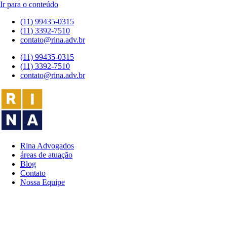
Ir para o conteúdo
(11) 99435-0315
(11) 3392-7510
contato@rina.adv.br
(11) 99435-0315
(11) 3392-7510
contato@rina.adv.br
Rina Advogados
áreas de atuação
Blog
Contato
Nossa Equipe