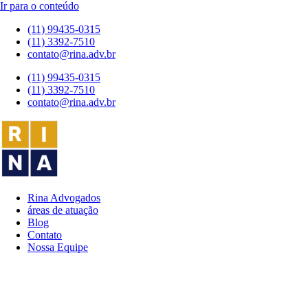
Ir para o conteúdo
(11) 99435-0315
(11) 3392-7510
contato@rina.adv.br
(11) 99435-0315
(11) 3392-7510
contato@rina.adv.br
Rina Advogados
áreas de atuação
Blog
Contato
Nossa Equipe