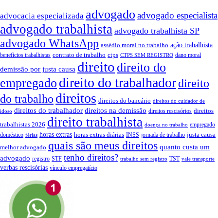
advogado
advogado especialista
advocacia especializada
advogado trabalhista
advogado trabalhista SP
advogado WhatsApp
assédio moral no trabalho
ação trabalhista
contrato de trabalho
ctps
benefícios trabalhistas
dano moral
CTPS SEM REGISTRO
direito
direito do
demissão por justa causa
direito do trabalhador
empregado
direito
direitos
do trabalho
direitos do bancário
direitos do cuidador de
direitos do trabalhador
direitos na demissão
direitos
direitos rescisórios
idoso
direito trabalhista
trabalhistas 2026
empregado
doença no trabalho
horas extras
horas extras diárias
justa causa
doméstico
INSS
jornada de trabalho
férias
quais são meus direitos
quanto custa um
melhor advogado
tenho direitos?
advogado
registro
STF
TST
trabalho sem registro
vale transporte
verbas rescisórias
vínculo empregatício