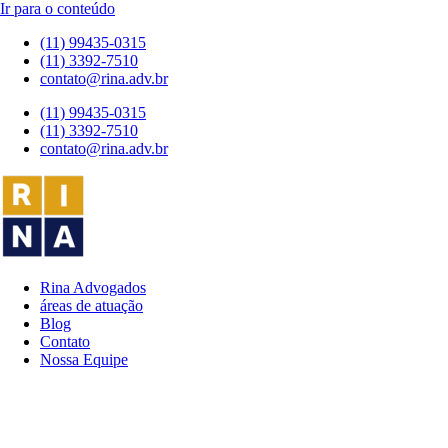
Ir para o conteúdo
(11) 99435-0315
(11) 3392-7510
contato@rina.adv.br
(11) 99435-0315
(11) 3392-7510
contato@rina.adv.br
Rina Advogados
áreas de atuação
Blog
Contato
Nossa Equipe