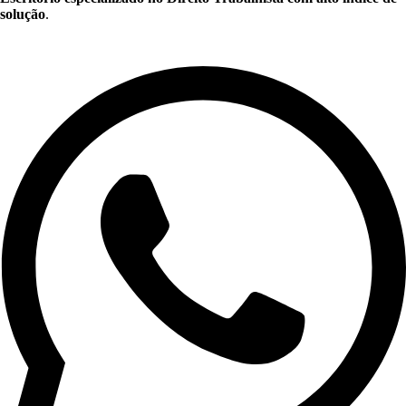
solução
.