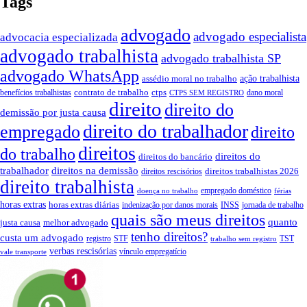
Tags
advogado
advogado especialista
advocacia especializada
advogado trabalhista
advogado trabalhista SP
advogado WhatsApp
ação trabalhista
assédio moral no trabalho
contrato de trabalho
ctps
benefícios trabalhistas
dano moral
CTPS SEM REGISTRO
direito
direito do
demissão por justa causa
direito do trabalhador
empregado
direito
direitos
do trabalho
direitos do
direitos do bancário
trabalhador
direitos na demissão
direitos trabalhistas 2026
direitos rescisórios
direito trabalhista
empregado doméstico
doença no trabalho
férias
horas extras
horas extras diárias
indenização por danos morais
INSS
jornada de trabalho
quais são meus direitos
quanto
justa causa
melhor advogado
tenho direitos?
custa um advogado
registro
STF
TST
trabalho sem registro
verbas rescisórias
vínculo empregatício
vale transporte