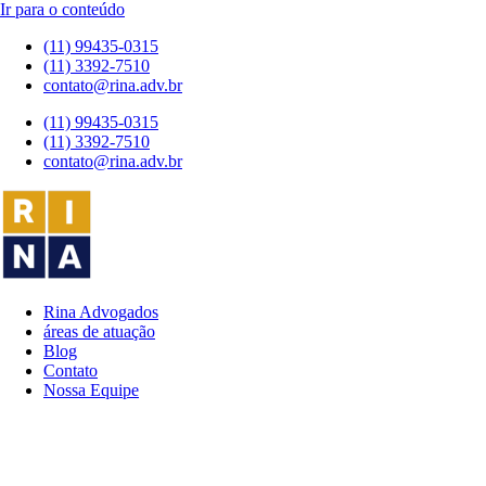
Ir para o conteúdo
(11) 99435-0315
(11) 3392-7510
contato@rina.adv.br
(11) 99435-0315
(11) 3392-7510
contato@rina.adv.br
Rina Advogados
áreas de atuação
Blog
Contato
Nossa Equipe