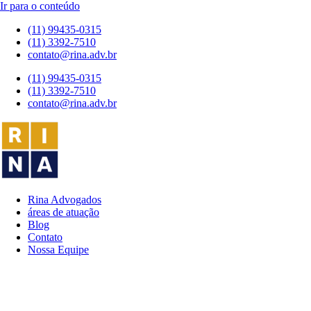
Ir para o conteúdo
(11) 99435-0315
(11) 3392-7510
contato@rina.adv.br
(11) 99435-0315
(11) 3392-7510
contato@rina.adv.br
Rina Advogados
áreas de atuação
Blog
Contato
Nossa Equipe