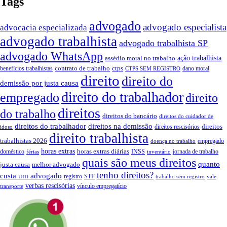
Tags
advogado
advogado especialista
advocacia especializada
advogado trabalhista
advogado trabalhista SP
advogado WhatsApp
assédio moral no trabalho
ação trabalhista
contrato de trabalho
ctps
benefícios trabalhistas
dano moral
CTPS SEM REGISTRO
direito
direito do
demissão por justa causa
direito do trabalhador
empregado
direito
direitos
do trabalho
direitos do bancário
direitos do cuidador de
direitos do trabalhador
direitos na demissão
direitos
direitos rescisórios
idoso
direito trabalhista
trabalhistas 2026
empregado
doença no trabalho
horas extras
horas extras diárias
doméstico
INSS
jornada de trabalho
férias
inventário
quais são meus direitos
quanto
justa causa
melhor advogado
tenho direitos?
custa um advogado
registro
STF
trabalho sem registro
vale
verbas rescisórias
vínculo empregatício
transporte