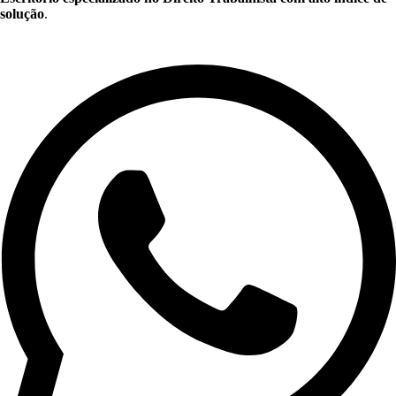
solução
.