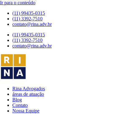
Ir para o conteúdo
(11) 99435-0315
(11) 3392-7510
contato@rina.adv.br
(11) 99435-0315
(11) 3392-7510
contato@rina.adv.br
Rina Advogados
áreas de atuação
Blog
Contato
Nossa Equipe