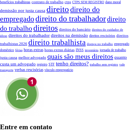
contrato de trabalho
ctps
benefícios trabalhistas
dano moral
CTPS SEM REGISTRO
direito
direito do
demissão por justa causa
direito do trabalhador
empregado
direito
direitos
do trabalho
direitos do bancário
direitos do cuidador de
direitos do trabalhador
direitos na demissão
direitos
direitos rescisórios
idoso
direito trabalhista
trabalhistas 2026
empregado
doença no trabalho
horas extras
horas extras diárias
doméstico
INSS
jornada de trabalho
férias
inventário
quais são meus direitos
quanto
justa causa
melhor advogado
tenho direitos?
custa um advogado
registro
STF
trabalho sem registro
vale
verbas rescisórias
vínculo empregatício
transporte
Entre em contato