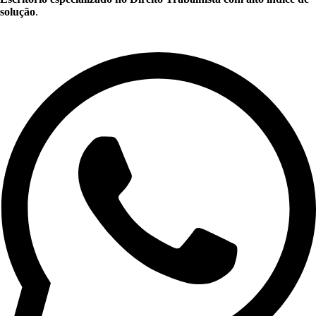
solução
.