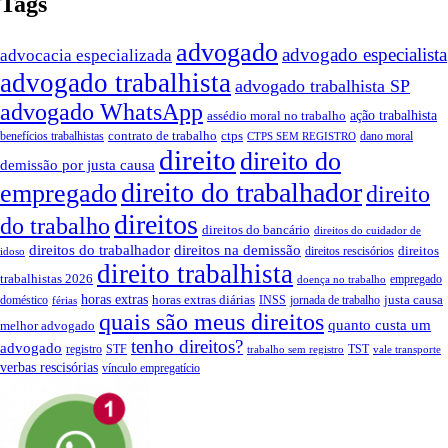
Tags
advogado
advogado especialista
advocacia especializada
advogado trabalhista
advogado trabalhista SP
advogado WhatsApp
assédio moral no trabalho
ação trabalhista
contrato de trabalho
ctps
benefícios trabalhistas
dano moral
CTPS SEM REGISTRO
direito
direito do
demissão por justa causa
direito do trabalhador
empregado
direito
direitos
do trabalho
direitos do bancário
direitos do cuidador de
direitos do trabalhador
direitos na demissão
direitos
direitos rescisórios
idoso
direito trabalhista
trabalhistas 2026
empregado
doença no trabalho
horas extras
horas extras diárias
justa causa
doméstico
INSS
jornada de trabalho
férias
quais são meus direitos
quanto custa um
melhor advogado
tenho direitos?
advogado
registro
STF
TST
trabalho sem registro
vale transporte
verbas rescisórias
vínculo empregatício