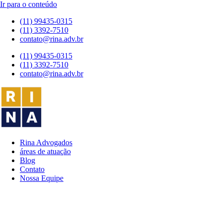
Ir para o conteúdo
(11) 99435-0315
(11) 3392-7510
contato@rina.adv.br
(11) 99435-0315
(11) 3392-7510
contato@rina.adv.br
Rina Advogados
áreas de atuação
Blog
Contato
Nossa Equipe