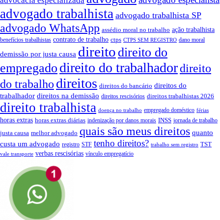
advocacia especializada
advogado trabalhista
advogado trabalhista SP
advogado WhatsApp
ação trabalhista
assédio moral no trabalho
contrato de trabalho
ctps
benefícios trabalhistas
dano moral
CTPS SEM REGISTRO
direito
direito do
demissão por justa causa
direito do trabalhador
empregado
direito
direitos
do trabalho
direitos do
direitos do bancário
trabalhador
direitos na demissão
direitos trabalhistas 2026
direitos rescisórios
direito trabalhista
empregado doméstico
doença no trabalho
férias
horas extras
INSS
horas extras diárias
indenização por danos morais
jornada de trabalho
quais são meus direitos
quanto
justa causa
melhor advogado
tenho direitos?
custa um advogado
TST
registro
STF
trabalho sem registro
verbas rescisórias
vínculo empregatício
vale transporte