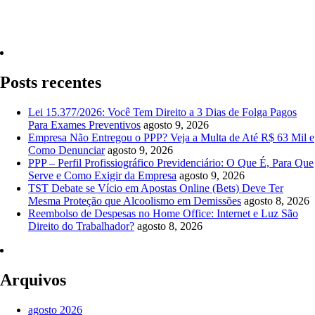
Quero Consultar Agora
Posts recentes
Lei 15.377/2026: Você Tem Direito a 3 Dias de Folga Pagos
Para Exames Preventivos
agosto 9, 2026
Empresa Não Entregou o PPP? Veja a Multa de Até R$ 63 Mil e
Como Denunciar
agosto 9, 2026
PPP – Perfil Profissiográfico Previdenciário: O Que É, Para Que
Serve e Como Exigir da Empresa
agosto 9, 2026
TST Debate se Vício em Apostas Online (Bets) Deve Ter
Mesma Proteção que Alcoolismo em Demissões
agosto 8, 2026
Reembolso de Despesas no Home Office: Internet e Luz São
Direito do Trabalhador?
agosto 8, 2026
Arquivos
agosto 2026