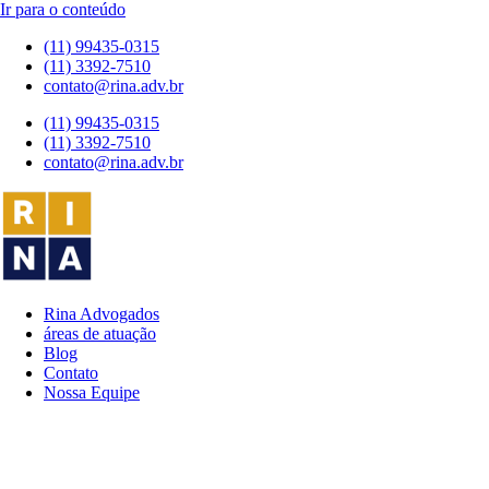
Ir para o conteúdo
(11) 99435-0315
(11) 3392-7510
contato@rina.adv.br
(11) 99435-0315
(11) 3392-7510
contato@rina.adv.br
Rina Advogados
áreas de atuação
Blog
Contato
Nossa Equipe