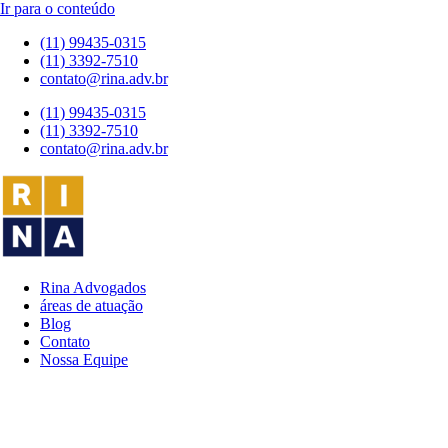
Ir para o conteúdo
(11) 99435-0315
(11) 3392-7510
contato@rina.adv.br
(11) 99435-0315
(11) 3392-7510
contato@rina.adv.br
Rina Advogados
áreas de atuação
Blog
Contato
Nossa Equipe