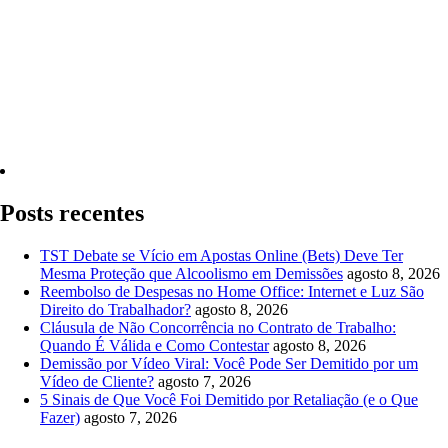
Quero Consultar Agora
Posts recentes
TST Debate se Vício em Apostas Online (Bets) Deve Ter
Mesma Proteção que Alcoolismo em Demissões
agosto 8, 2026
Reembolso de Despesas no Home Office: Internet e Luz São
Direito do Trabalhador?
agosto 8, 2026
Cláusula de Não Concorrência no Contrato de Trabalho:
Quando É Válida e Como Contestar
agosto 8, 2026
Demissão por Vídeo Viral: Você Pode Ser Demitido por um
Vídeo de Cliente?
agosto 7, 2026
5 Sinais de Que Você Foi Demitido por Retaliação (e o Que
Fazer)
agosto 7, 2026