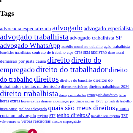
Tags
advogado
advogado especialista
advocacia especializada
advogado trabalhista
advogado trabalhista SP
advogado WhatsApp
ação trabalhista
assédio moral no trabalho
contrato de trabalho
ctps
benefícios trabalhistas
dano moral
CTPS SEM REGISTRO
direito
direito do
demissão por justa causa
direito do trabalhador
empregado
direito
direitos
do trabalho
direitos do
direitos do bancário
trabalhador
direitos na demissão
direitos trabalhistas 2026
direitos rescisórios
direito trabalhista
empregado doméstico
doença no trabalho
férias
horas extras
horas extras diárias
indenização por danos morais
INSS
jornada de trabalho
quais são meus direitos
quanto
justa causa
melhor advogado
tenho direitos?
custa um advogado
TST
registro
STF
trabalho sem registro
verbas rescisórias
vínculo empregatício
vale transporte