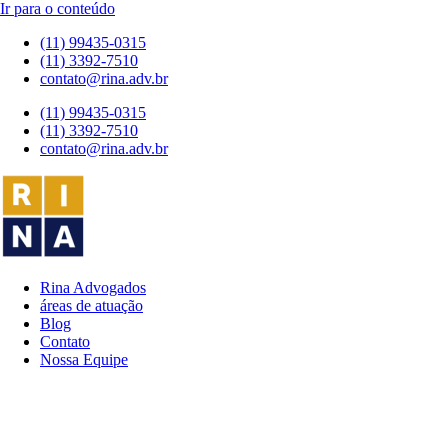
Ir para o conteúdo
(11) 99435-0315
(11) 3392-7510
contato@rina.adv.br
(11) 99435-0315
(11) 3392-7510
contato@rina.adv.br
Rina Advogados
áreas de atuação
Blog
Contato
Nossa Equipe