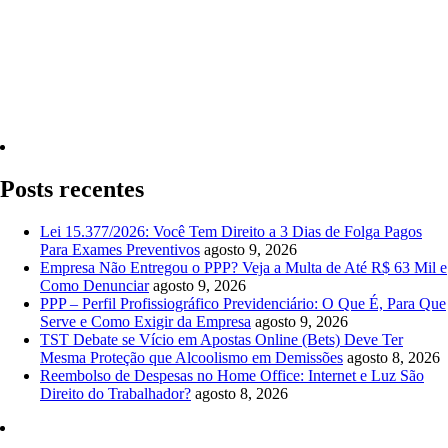
Quero Consultar Agora
Posts recentes
Lei 15.377/2026: Você Tem Direito a 3 Dias de Folga Pagos
Para Exames Preventivos
agosto 9, 2026
Empresa Não Entregou o PPP? Veja a Multa de Até R$ 63 Mil e
Como Denunciar
agosto 9, 2026
PPP – Perfil Profissiográfico Previdenciário: O Que É, Para Que
Serve e Como Exigir da Empresa
agosto 9, 2026
TST Debate se Vício em Apostas Online (Bets) Deve Ter
Mesma Proteção que Alcoolismo em Demissões
agosto 8, 2026
Reembolso de Despesas no Home Office: Internet e Luz São
Direito do Trabalhador?
agosto 8, 2026