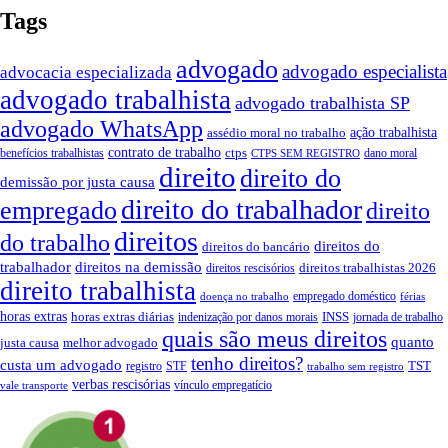
Tags
advogado
advogado especialista
advocacia especializada
advogado trabalhista
advogado trabalhista SP
advogado WhatsApp
ação trabalhista
assédio moral no trabalho
contrato de trabalho
ctps
benefícios trabalhistas
dano moral
CTPS SEM REGISTRO
direito
direito do
demissão por justa causa
direito do trabalhador
empregado
direito
direitos
do trabalho
direitos do
direitos do bancário
trabalhador
direitos na demissão
direitos trabalhistas 2026
direitos rescisórios
direito trabalhista
empregado doméstico
doença no trabalho
férias
horas extras
INSS
horas extras diárias
indenização por danos morais
jornada de trabalho
quais são meus direitos
quanto
justa causa
melhor advogado
tenho direitos?
custa um advogado
TST
registro
STF
trabalho sem registro
verbas rescisórias
vínculo empregatício
vale transporte