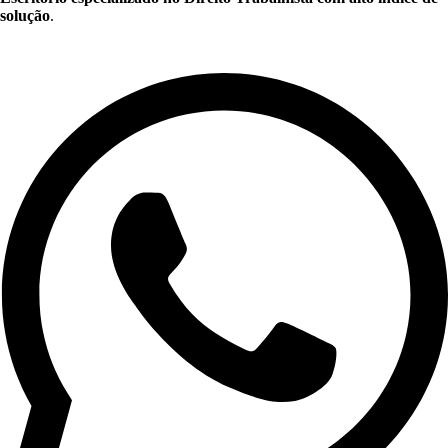
solução
.