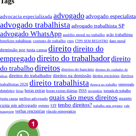
Tags
advogado
advogado especialista
advocacia especializada
advogado trabalhista
advogado trabalhista SP
advogado WhatsApp
assédio moral no trabalho
ação trabalhista
contrato de trabalho
ctps
benefícios trabalhistas
dano moral
CTPS SEM REGISTRO
direito
direito do
demissão por justa causa
direito do trabalhador
empregado
direito
direitos
do trabalho
direitos do bancário
direitos do cuidador de
direitos do trabalhador
direitos na demissão
direitos
direitos rescisórios
idoso
direito trabalhista
trabalhistas 2026
empregado
doença no trabalho
horas extras
horas extras diárias
doméstico
INSS
jornada de trabalho
férias
inventário
quais são meus direitos
quanto
justa causa
melhor advogado
tenho direitos?
custa um advogado
registro
STF
trabalho sem registro
vale
verbas rescisórias
vínculo empregatício
transporte