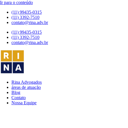
Ir para o conteúdo
(11) 99435-0315
(11) 3392-7510
contato@rina.adv.br
(11) 99435-0315
(11) 3392-7510
contato@rina.adv.br
Rina Advogados
áreas de atuação
Blog
Contato
Nossa Equipe