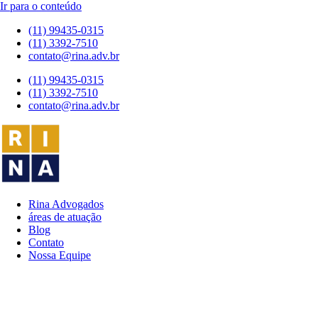
Ir para o conteúdo
(11) 99435-0315
(11) 3392-7510
contato@rina.adv.br
(11) 99435-0315
(11) 3392-7510
contato@rina.adv.br
Rina Advogados
áreas de atuação
Blog
Contato
Nossa Equipe