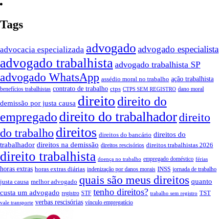
Tags
advogado
advogado especialista
advocacia especializada
advogado trabalhista
advogado trabalhista SP
advogado WhatsApp
ação trabalhista
assédio moral no trabalho
contrato de trabalho
ctps
benefícios trabalhistas
dano moral
CTPS SEM REGISTRO
direito
direito do
demissão por justa causa
direito do trabalhador
empregado
direito
direitos
do trabalho
direitos do
direitos do bancário
trabalhador
direitos na demissão
direitos trabalhistas 2026
direitos rescisórios
direito trabalhista
empregado doméstico
doença no trabalho
férias
horas extras
INSS
horas extras diárias
indenização por danos morais
jornada de trabalho
quais são meus direitos
quanto
justa causa
melhor advogado
tenho direitos?
custa um advogado
TST
registro
STF
trabalho sem registro
verbas rescisórias
vínculo empregatício
vale transporte