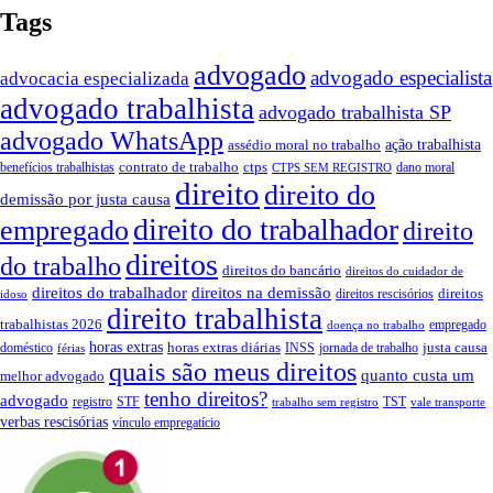
Tags
advogado
advogado especialista
advocacia especializada
advogado trabalhista
advogado trabalhista SP
advogado WhatsApp
assédio moral no trabalho
ação trabalhista
contrato de trabalho
ctps
benefícios trabalhistas
dano moral
CTPS SEM REGISTRO
direito
direito do
demissão por justa causa
direito do trabalhador
empregado
direito
direitos
do trabalho
direitos do bancário
direitos do cuidador de
direitos do trabalhador
direitos na demissão
direitos
direitos rescisórios
idoso
direito trabalhista
trabalhistas 2026
empregado
doença no trabalho
horas extras
horas extras diárias
justa causa
doméstico
INSS
jornada de trabalho
férias
quais são meus direitos
quanto custa um
melhor advogado
tenho direitos?
advogado
registro
STF
TST
trabalho sem registro
vale transporte
verbas rescisórias
vínculo empregatício