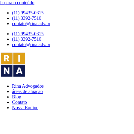
Ir para o conteúdo
(11) 99435-0315
(11) 3392-7510
contato@rina.adv.br
(11) 99435-0315
(11) 3392-7510
contato@rina.adv.br
Rina Advogados
áreas de atuação
Blog
Contato
Nossa Equipe