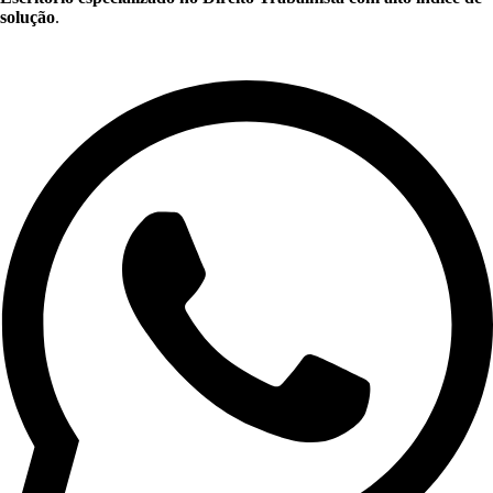
solução
.