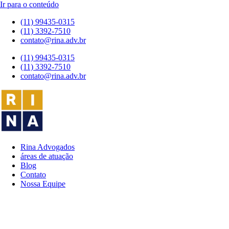
Ir para o conteúdo
(11) 99435-0315
(11) 3392-7510
contato@rina.adv.br
(11) 99435-0315
(11) 3392-7510
contato@rina.adv.br
Rina Advogados
áreas de atuação
Blog
Contato
Nossa Equipe