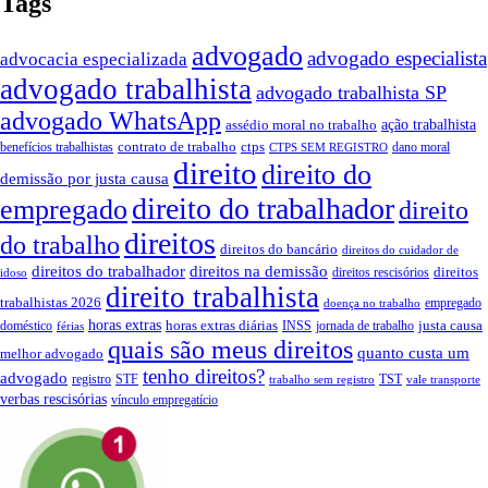
Tags
advogado
advogado especialista
advocacia especializada
advogado trabalhista
advogado trabalhista SP
advogado WhatsApp
assédio moral no trabalho
ação trabalhista
contrato de trabalho
ctps
benefícios trabalhistas
dano moral
CTPS SEM REGISTRO
direito
direito do
demissão por justa causa
direito do trabalhador
empregado
direito
direitos
do trabalho
direitos do bancário
direitos do cuidador de
direitos do trabalhador
direitos na demissão
direitos
direitos rescisórios
idoso
direito trabalhista
trabalhistas 2026
empregado
doença no trabalho
horas extras
horas extras diárias
justa causa
doméstico
INSS
jornada de trabalho
férias
quais são meus direitos
quanto custa um
melhor advogado
tenho direitos?
advogado
registro
STF
TST
trabalho sem registro
vale transporte
verbas rescisórias
vínculo empregatício