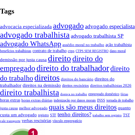
Tags
advogado
advogado especialista
advocacia especializada
advogado trabalhista
advogado trabalhista SP
advogado WhatsApp
ação trabalhista
assédio moral no trabalho
contrato de trabalho
ctps
benefícios trabalhistas
dano moral
CTPS SEM REGISTRO
direito
direito do
demissão por justa causa
direito do trabalhador
empregado
direito
direitos
do trabalho
direitos do
direitos do bancário
trabalhador
direitos na demissão
direitos trabalhistas 2026
direitos rescisórios
direito trabalhista
empregado doméstico
doença no trabalho
férias
horas extras
horas extras diárias
indenização por danos morais
INSS
jornada de trabalho
quais são meus direitos
quanto
justa causa
melhor advogado
tenho direitos?
custa um advogado
TST
registro
STF
trabalho sem registro
verbas rescisórias
vínculo empregatício
vale transporte