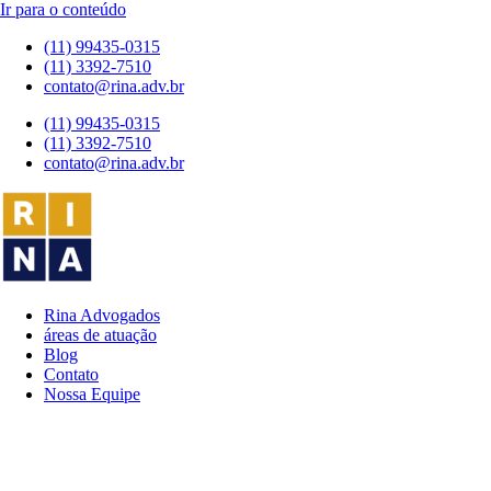
Ir para o conteúdo
(11) 99435-0315
(11) 3392-7510
contato@rina.adv.br
(11) 99435-0315
(11) 3392-7510
contato@rina.adv.br
Rina Advogados
áreas de atuação
Blog
Contato
Nossa Equipe