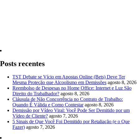
Quero Consultar Agora
Posts recentes
TST Debate se Vício em Apostas Online (Bets) Deve Ter
Mesma Proteção que Alcoolismo em Demissões
agosto 8, 2026
Reembolso de Despesas no Home Office: Internet e Luz São
Direito do Trabalhador?
agosto 8, 2026
Cláusula de Não Concorrência no Contrato de Trabalho:
Quando É Válida e Como Contestar
agosto 8, 2026
Demissão por Vídeo Viral: Você Pode Ser Demitido por um
Vídeo de Cliente?
agosto 7, 2026
5 Sinais de Que Você Foi Demitido por Retaliação (e o Que
Fazer)
agosto 7, 2026