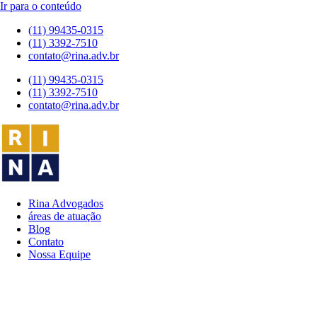
Ir para o conteúdo
(11) 99435-0315
(11) 3392-7510
contato@rina.adv.br
(11) 99435-0315
(11) 3392-7510
contato@rina.adv.br
Rina Advogados
áreas de atuação
Blog
Contato
Nossa Equipe