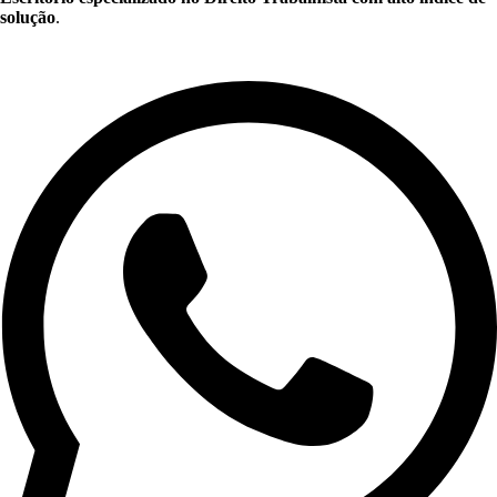
solução
.