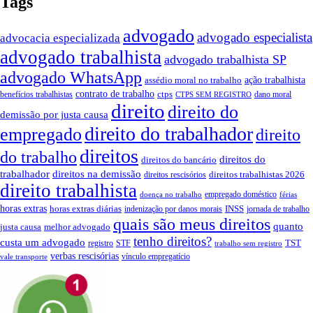
Tags
advogado
advogado especialista
advocacia especializada
advogado trabalhista
advogado trabalhista SP
advogado WhatsApp
ação trabalhista
assédio moral no trabalho
contrato de trabalho
ctps
benefícios trabalhistas
dano moral
CTPS SEM REGISTRO
direito
direito do
demissão por justa causa
direito do trabalhador
empregado
direito
direitos
do trabalho
direitos do
direitos do bancário
trabalhador
direitos na demissão
direitos trabalhistas 2026
direitos rescisórios
direito trabalhista
empregado doméstico
doença no trabalho
férias
horas extras
INSS
horas extras diárias
indenização por danos morais
jornada de trabalho
quais são meus direitos
quanto
justa causa
melhor advogado
tenho direitos?
custa um advogado
TST
registro
STF
trabalho sem registro
verbas rescisórias
vínculo empregatício
vale transporte