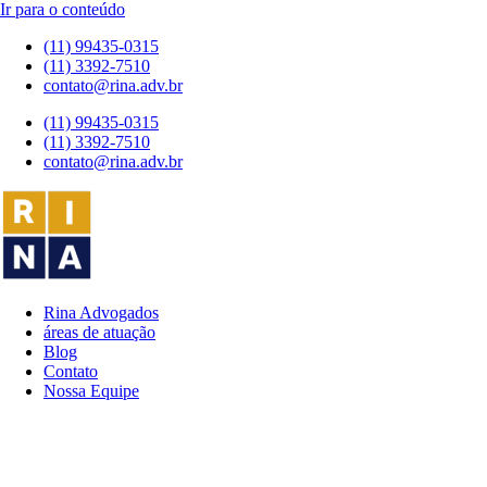
Ir para o conteúdo
(11) 99435-0315
(11) 3392-7510
contato@rina.adv.br
(11) 99435-0315
(11) 3392-7510
contato@rina.adv.br
Rina Advogados
áreas de atuação
Blog
Contato
Nossa Equipe