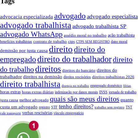
Tags
advogado
advogado especialista
advocacia especializada
advogado trabalhista
advogado trabalhista SP
advogado WhatsApp
ação trabalhista
assédio moral no trabalho
contrato de trabalho
ctps
benefícios trabalhistas
dano moral
CTPS SEM REGISTRO
direito
direito do
demissão por justa causa
direito do trabalhador
empregado
direito
direitos
do trabalho
direitos do
direitos do bancário
trabalhador
direitos na demissão
direitos trabalhistas 2026
direitos rescisórios
direito trabalhista
empregado doméstico
doença no trabalho
férias
horas extras
horas extras diárias
indenização por danos morais
INSS
jornada de trabalho
quais são meus direitos
quanto
justa causa
melhor advogado
tenho direitos?
custa um advogado
registro
STF
TST
trabalho sem registro
verbas rescisórias
vínculo empregatício
vale transporte