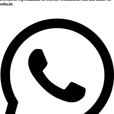
solução
.