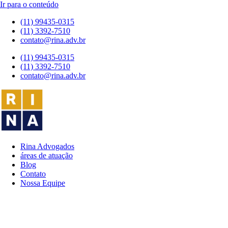
Ir para o conteúdo
(11) 99435-0315
(11) 3392-7510
contato@rina.adv.br
(11) 99435-0315
(11) 3392-7510
contato@rina.adv.br
Rina Advogados
áreas de atuação
Blog
Contato
Nossa Equipe