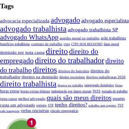
Tags
advogado
advogado especialista
advocacia especializada
advogado trabalhista
advogado trabalhista SP
advogado WhatsApp
ação trabalhista
assédio moral no trabalho
contrato de trabalho
ctps
benefícios trabalhistas
dano moral
CTPS SEM REGISTRO
direito
direito do
demissão por justa causa
direito do trabalhador
empregado
direito
direitos
do trabalho
direitos do
direitos do bancário
trabalhador
direitos na demissão
direitos trabalhistas 2026
direitos rescisórios
direito trabalhista
empregado doméstico
doença no trabalho
férias
horas extras
horas extras diárias
indenização por danos morais
INSS
jornada de trabalho
quais são meus direitos
quanto
justa causa
melhor advogado
tenho direitos?
custa um advogado
registro
STF
TST
trabalho sem registro
verbas rescisórias
vínculo empregatício
vale transporte