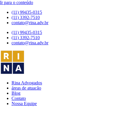
Ir para o conteúdo
(11) 99435-0315
(11) 3392-7510
contato@rina.adv.br
(11) 99435-0315
(11) 3392-7510
contato@rina.adv.br
Rina Advogados
áreas de atuação
Blog
Contato
Nossa Equipe