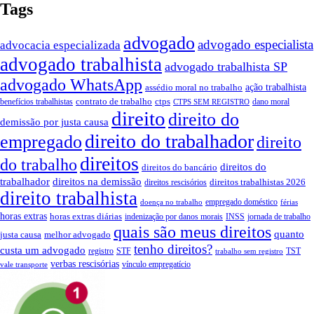
Tags
advogado
advogado especialista
advocacia especializada
advogado trabalhista
advogado trabalhista SP
advogado WhatsApp
ação trabalhista
assédio moral no trabalho
contrato de trabalho
ctps
benefícios trabalhistas
dano moral
CTPS SEM REGISTRO
direito
direito do
demissão por justa causa
direito do trabalhador
empregado
direito
direitos
do trabalho
direitos do
direitos do bancário
trabalhador
direitos na demissão
direitos trabalhistas 2026
direitos rescisórios
direito trabalhista
empregado doméstico
doença no trabalho
férias
horas extras
horas extras diárias
indenização por danos morais
INSS
jornada de trabalho
quais são meus direitos
quanto
justa causa
melhor advogado
tenho direitos?
custa um advogado
registro
STF
TST
trabalho sem registro
verbas rescisórias
vínculo empregatício
vale transporte