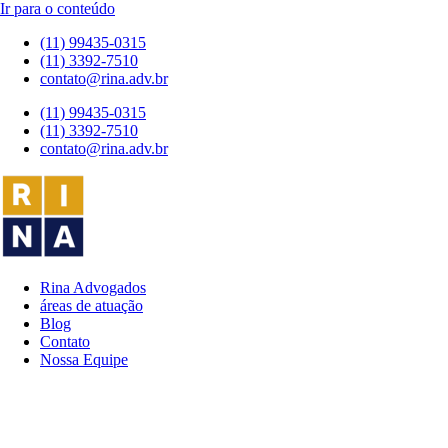
Ir para o conteúdo
(11) 99435-0315
(11) 3392-7510
contato@rina.adv.br
(11) 99435-0315
(11) 3392-7510
contato@rina.adv.br
Rina Advogados
áreas de atuação
Blog
Contato
Nossa Equipe