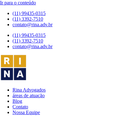
Ir para o conteúdo
(11) 99435-0315
(11) 3392-7510
contato@rina.adv.br
(11) 99435-0315
(11) 3392-7510
contato@rina.adv.br
Rina Advogados
áreas de atuação
Blog
Contato
Nossa Equipe