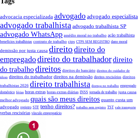
Tags
advogado
advogado especialista
advocacia especializada
advogado trabalhista
advogado trabalhista SP
advogado WhatsApp
assédio moral no trabalho
ação trabalhista
contrato de trabalho
ctps
benefícios trabalhistas
dano moral
CTPS SEM REGISTRO
direito
direito do
demissão por justa causa
direito do trabalhador
empregado
direito
direitos
do trabalho
direitos do bancário
direitos do cuidador de
direitos do trabalhador
direitos na demissão
direitos
direitos rescisórios
idoso
direito trabalhista
trabalhistas 2026
empregado
doença no trabalho
horas extras
horas extras diárias
justa causa
doméstico
INSS
jornada de trabalho
férias
quais são meus direitos
quanto custa um
melhor advogado
tenho direitos?
advogado
registro
STF
TST
trabalho sem registro
vale transporte
verbas rescisórias
vínculo empregatício