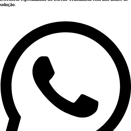
solução
.