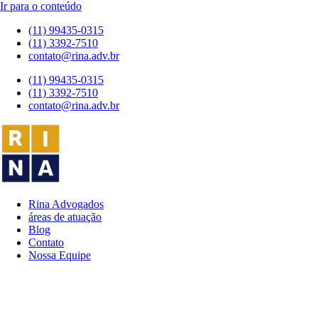
Ir para o conteúdo
(11) 99435-0315
(11) 3392-7510
contato@rina.adv.br
(11) 99435-0315
(11) 3392-7510
contato@rina.adv.br
Rina Advogados
áreas de atuação
Blog
Contato
Nossa Equipe