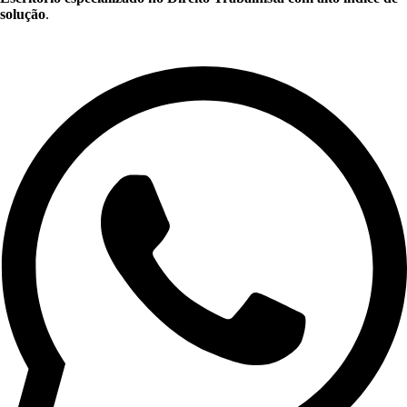
solução
.