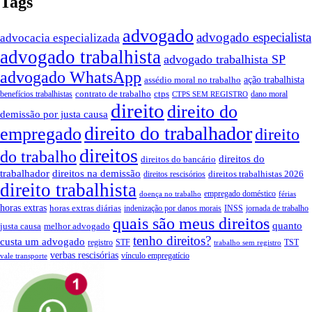
Tags
advogado
advogado especialista
advocacia especializada
advogado trabalhista
advogado trabalhista SP
advogado WhatsApp
ação trabalhista
assédio moral no trabalho
contrato de trabalho
ctps
benefícios trabalhistas
dano moral
CTPS SEM REGISTRO
direito
direito do
demissão por justa causa
direito do trabalhador
empregado
direito
direitos
do trabalho
direitos do
direitos do bancário
trabalhador
direitos na demissão
direitos trabalhistas 2026
direitos rescisórios
direito trabalhista
empregado doméstico
doença no trabalho
férias
horas extras
horas extras diárias
indenização por danos morais
INSS
jornada de trabalho
quais são meus direitos
quanto
justa causa
melhor advogado
tenho direitos?
custa um advogado
registro
STF
TST
trabalho sem registro
verbas rescisórias
vínculo empregatício
vale transporte