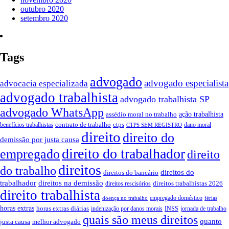
outubro 2020
setembro 2020
Tags
advogado
advogado especialista
advocacia especializada
advogado trabalhista
advogado trabalhista SP
advogado WhatsApp
ação trabalhista
assédio moral no trabalho
contrato de trabalho
ctps
benefícios trabalhistas
dano moral
CTPS SEM REGISTRO
direito
direito do
demissão por justa causa
direito do trabalhador
empregado
direito
direitos
do trabalho
direitos do
direitos do bancário
trabalhador
direitos na demissão
direitos trabalhistas 2026
direitos rescisórios
direito trabalhista
empregado doméstico
doença no trabalho
férias
horas extras
horas extras diárias
indenização por danos morais
INSS
jornada de trabalho
quais são meus direitos
quanto
justa causa
melhor advogado