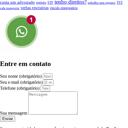
tenho direitos?
custa um advogado
registro
STF
TST
trabalho sem registro
verbas rescisórias
vínculo empregatício
vale transporte
Entre em contato
Seu nome (obrigatório)
Seu e-mail (obrigatório)
Telefone (obrigatório)
Sua mensagem
Enviar