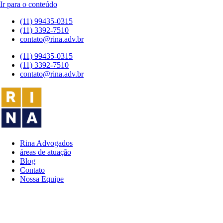
Ir para o conteúdo
(11) 99435-0315
(11) 3392-7510
contato@rina.adv.br
(11) 99435-0315
(11) 3392-7510
contato@rina.adv.br
Rina Advogados
áreas de atuação
Blog
Contato
Nossa Equipe