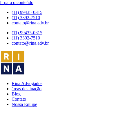
Ir para o conteúdo
(11) 99435-0315
(11) 3392-7510
contato@rina.adv.br
(11) 99435-0315
(11) 3392-7510
contato@rina.adv.br
Rina Advogados
áreas de atuação
Blog
Contato
Nossa Equipe