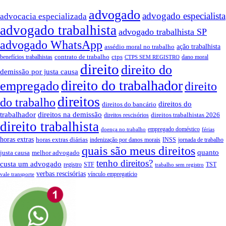
advogado
advogado especialista
advocacia especializada
advogado trabalhista
advogado trabalhista SP
advogado WhatsApp
ação trabalhista
assédio moral no trabalho
contrato de trabalho
ctps
benefícios trabalhistas
dano moral
CTPS SEM REGISTRO
direito
direito do
demissão por justa causa
direito do trabalhador
empregado
direito
direitos
do trabalho
direitos do
direitos do bancário
trabalhador
direitos na demissão
direitos trabalhistas 2026
direitos rescisórios
direito trabalhista
empregado doméstico
doença no trabalho
férias
horas extras
horas extras diárias
indenização por danos morais
INSS
jornada de trabalho
quais são meus direitos
quanto
justa causa
melhor advogado
tenho direitos?
custa um advogado
registro
STF
TST
trabalho sem registro
verbas rescisórias
vínculo empregatício
vale transporte