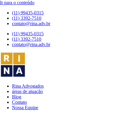
Ir para o conteúdo
(11) 99435-0315
(11) 3392-7510
contato@rina.adv.br
(11) 99435-0315
(11) 3392-7510
contato@rina.adv.br
Rina Advogados
áreas de atuação
Blog
Contato
Nossa Equipe