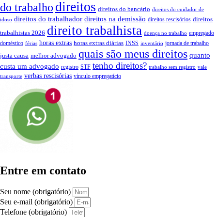
direitos
do trabalho
direitos do bancário
direitos do cuidador de
direitos do trabalhador
direitos na demissão
direitos
direitos rescisórios
idoso
direito trabalhista
trabalhistas 2026
empregado
doença no trabalho
horas extras
horas extras diárias
doméstico
INSS
jornada de trabalho
férias
inventário
quais são meus direitos
quanto
justa causa
melhor advogado
tenho direitos?
custa um advogado
registro
STF
trabalho sem registro
vale
verbas rescisórias
vínculo empregatício
transporte
Entre em contato
Seu nome (obrigatório)
Seu e-mail (obrigatório)
Telefone (obrigatório)