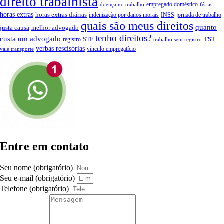
direito trabalhista
empregado doméstico
doença no trabalho
férias
horas extras
horas extras diárias
indenização por danos morais
INSS
jornada de trabalho
quais são meus direitos
quanto
justa causa
melhor advogado
tenho direitos?
custa um advogado
TST
registro
STF
trabalho sem registro
verbas rescisórias
vínculo empregatício
vale transporte
Entre em contato
Seu nome (obrigatório)
Seu e-mail (obrigatório)
Telefone (obrigatório)