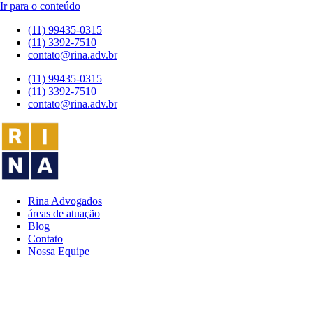
Ir para o conteúdo
(11) 99435-0315
(11) 3392-7510
contato@rina.adv.br
(11) 99435-0315
(11) 3392-7510
contato@rina.adv.br
Rina Advogados
áreas de atuação
Blog
Contato
Nossa Equipe