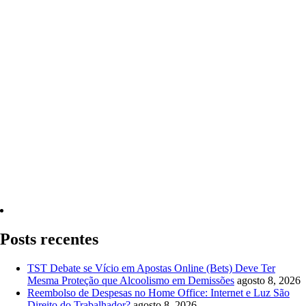
Quero Consultar Agora
Posts recentes
TST Debate se Vício em Apostas Online (Bets) Deve Ter
Mesma Proteção que Alcoolismo em Demissões
agosto 8, 2026
Reembolso de Despesas no Home Office: Internet e Luz São
Direito do Trabalhador?
agosto 8, 2026