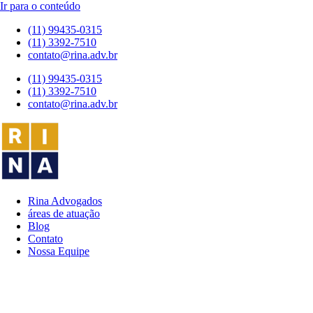
Ir para o conteúdo
(11) 99435-0315
(11) 3392-7510
contato@rina.adv.br
(11) 99435-0315
(11) 3392-7510
contato@rina.adv.br
Rina Advogados
áreas de atuação
Blog
Contato
Nossa Equipe