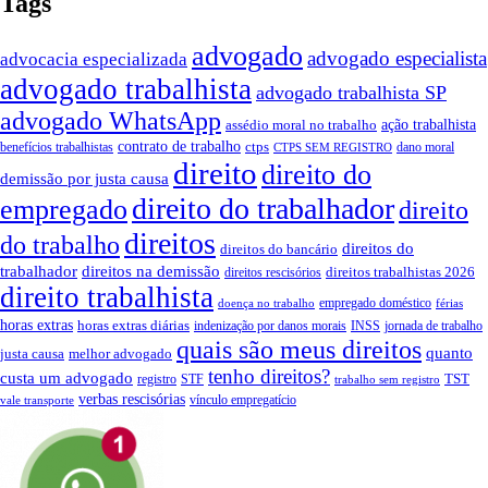
Tags
advogado
advogado especialista
advocacia especializada
advogado trabalhista
advogado trabalhista SP
advogado WhatsApp
ação trabalhista
assédio moral no trabalho
contrato de trabalho
ctps
benefícios trabalhistas
dano moral
CTPS SEM REGISTRO
direito
direito do
demissão por justa causa
direito do trabalhador
empregado
direito
direitos
do trabalho
direitos do
direitos do bancário
trabalhador
direitos na demissão
direitos trabalhistas 2026
direitos rescisórios
direito trabalhista
empregado doméstico
doença no trabalho
férias
horas extras
horas extras diárias
indenização por danos morais
INSS
jornada de trabalho
quais são meus direitos
quanto
justa causa
melhor advogado
tenho direitos?
custa um advogado
TST
registro
STF
trabalho sem registro
verbas rescisórias
vínculo empregatício
vale transporte