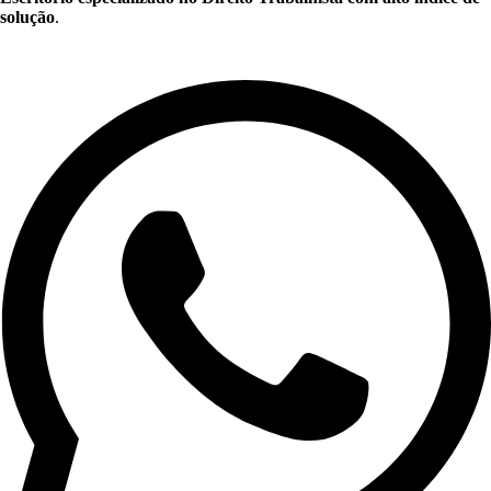
solução
.