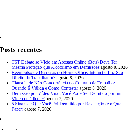
Quero Consultar Agora
Posts recentes
TST Debate se Vício em Apostas Online (Bets) Deve Ter
Mesma Proteção que Alcoolismo em Demissões
agosto 8, 2026
Reembolso de Despesas no Home Office: Internet e Luz São
Direito do Trabalhador?
agosto 8, 2026
Cláusula de Não Concorrência no Contrato de Trabalho:
Quando É Válida e Como Contestar
agosto 8, 2026
Demissão por Vídeo Viral: Você Pode Ser Demitido por um
Vídeo de Cliente?
agosto 7, 2026
5 Sinais de Que Você Foi Demitido por Retaliação (e o Que
Fazer)
agosto 7, 2026