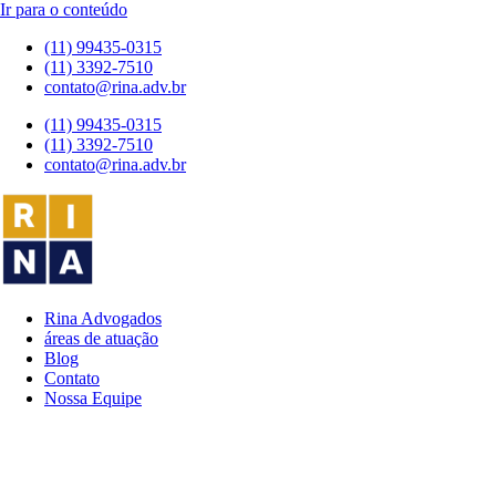
Ir para o conteúdo
(11) 99435-0315
(11) 3392-7510
contato@rina.adv.br
(11) 99435-0315
(11) 3392-7510
contato@rina.adv.br
Rina Advogados
áreas de atuação
Blog
Contato
Nossa Equipe