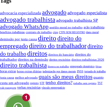
Tags
advogado
advogado especialista
advocacia especializada
advogado trabalhista
advogado trabalhista SP
advogado WhatsApp
ação trabalhista
assédio moral no trabalho
contrato de trabalho
ctps
benefícios trabalhistas
dano moral
CTPS SEM REGISTRO
direito
direito do
demissão por justa causa
direito do trabalhador
empregado
direito
direitos
do trabalho
direitos do
direitos do bancário
trabalhador
direitos na demissão
direitos trabalhistas 2026
direitos rescisórios
direito trabalhista
empregado doméstico
doença no trabalho
férias
horas extras
horas extras diárias
indenização por danos morais
INSS
jornada de trabalho
quais são meus direitos
quanto
justa causa
melhor advogado
tenho direitos?
custa um advogado
registro
STF
TST
trabalho sem registro
verbas rescisórias
vínculo empregatício
vale transporte