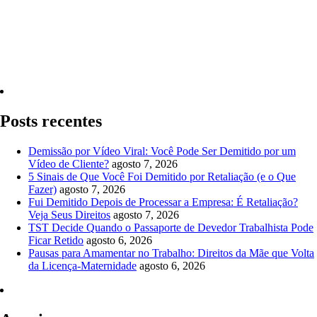
Quero Consultar Agora
Posts recentes
Demissão por Vídeo Viral: Você Pode Ser Demitido por um
Vídeo de Cliente?
agosto 7, 2026
5 Sinais de Que Você Foi Demitido por Retaliação (e o Que
Fazer)
agosto 7, 2026
Fui Demitido Depois de Processar a Empresa: É Retaliação?
Veja Seus Direitos
agosto 7, 2026
TST Decide Quando o Passaporte de Devedor Trabalhista Pode
Ficar Retido
agosto 6, 2026
Pausas para Amamentar no Trabalho: Direitos da Mãe que Volta
da Licença-Maternidade
agosto 6, 2026