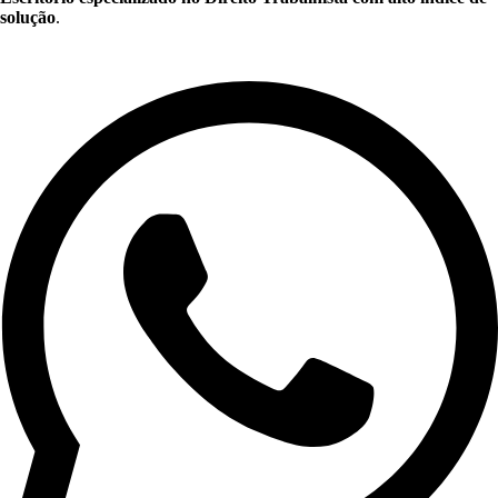
solução
.