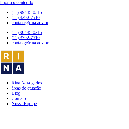
Ir para o conteúdo
(11) 99435-0315
(11) 3392-7510
contato@rina.adv.br
(11) 99435-0315
(11) 3392-7510
contato@rina.adv.br
Rina Advogados
áreas de atuação
Blog
Contato
Nossa Equipe