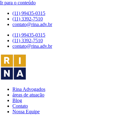
Ir para o conteúdo
(11) 99435-0315
(11) 3392-7510
contato@rina.adv.br
(11) 99435-0315
(11) 3392-7510
contato@rina.adv.br
Rina Advogados
áreas de atuação
Blog
Contato
Nossa Equipe