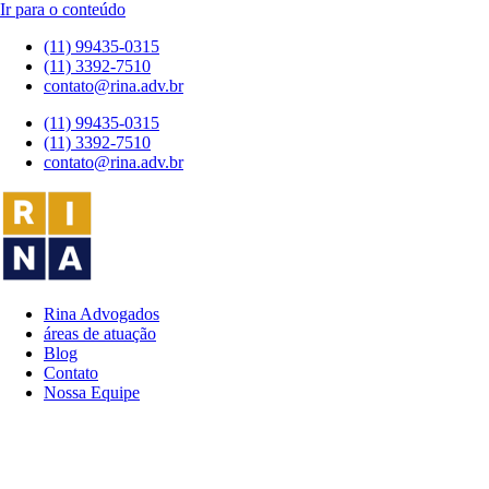
Ir para o conteúdo
(11) 99435-0315
(11) 3392-7510
contato@rina.adv.br
(11) 99435-0315
(11) 3392-7510
contato@rina.adv.br
Rina Advogados
áreas de atuação
Blog
Contato
Nossa Equipe