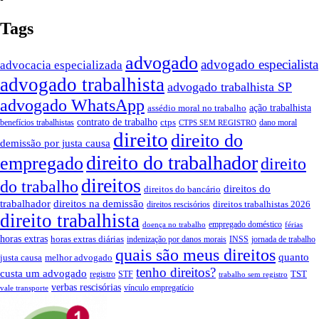
Tags
advogado
advogado especialista
advocacia especializada
advogado trabalhista
advogado trabalhista SP
advogado WhatsApp
ação trabalhista
assédio moral no trabalho
contrato de trabalho
ctps
benefícios trabalhistas
dano moral
CTPS SEM REGISTRO
direito
direito do
demissão por justa causa
direito do trabalhador
empregado
direito
direitos
do trabalho
direitos do
direitos do bancário
trabalhador
direitos na demissão
direitos trabalhistas 2026
direitos rescisórios
direito trabalhista
empregado doméstico
doença no trabalho
férias
horas extras
horas extras diárias
indenização por danos morais
INSS
jornada de trabalho
quais são meus direitos
quanto
justa causa
melhor advogado
tenho direitos?
custa um advogado
TST
registro
STF
trabalho sem registro
verbas rescisórias
vínculo empregatício
vale transporte