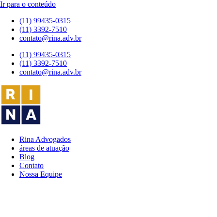
Ir para o conteúdo
(11) 99435-0315
(11) 3392-7510
contato@rina.adv.br
(11) 99435-0315
(11) 3392-7510
contato@rina.adv.br
Rina Advogados
áreas de atuação
Blog
Contato
Nossa Equipe