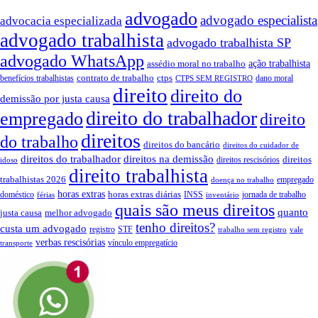
advogado
advogado especialista
advocacia especializada
advogado trabalhista
advogado trabalhista SP
advogado WhatsApp
assédio moral no trabalho
ação trabalhista
contrato de trabalho
ctps
benefícios trabalhistas
dano moral
CTPS SEM REGISTRO
direito
direito do
demissão por justa causa
direito do trabalhador
empregado
direito
direitos
do trabalho
direitos do bancário
direitos do cuidador de
direitos do trabalhador
direitos na demissão
direitos
direitos rescisórios
idoso
direito trabalhista
trabalhistas 2026
empregado
doença no trabalho
horas extras
horas extras diárias
doméstico
INSS
jornada de trabalho
férias
inventário
quais são meus direitos
quanto
justa causa
melhor advogado
tenho direitos?
custa um advogado
registro
STF
trabalho sem registro
vale
verbas rescisórias
vínculo empregatício
transporte