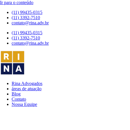
Ir para o conteúdo
(11) 99435-0315
(11) 3392-7510
contato@rina.adv.br
(11) 99435-0315
(11) 3392-7510
contato@rina.adv.br
Rina Advogados
áreas de atuação
Blog
Contato
Nossa Equipe