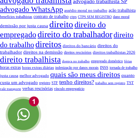
advogado trabalhista
advogado trabalhista SP
advogado WhatsApp
ação trabalhista
assédio moral no trabalho
contrato de trabalho
ctps
benefícios trabalhistas
dano moral
CTPS SEM REGISTRO
direito
direito do
demissão por justa causa
direito do trabalhador
empregado
direito
direitos
do trabalho
direitos do
direitos do bancário
trabalhador
direitos na demissão
direitos trabalhistas 2026
direitos rescisórios
direito trabalhista
empregado doméstico
doença no trabalho
férias
horas extras
INSS
horas extras diárias
indenização por danos morais
jornada de trabalho
quais são meus direitos
quanto
justa causa
melhor advogado
tenho direitos?
custa um advogado
TST
registro
STF
trabalho sem registro
verbas rescisórias
vínculo empregatício
vale transporte