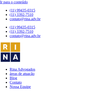
Ir para o conteúdo
(11) 99435-0315
(11) 3392-7510
contato@rina.adv.br
(11) 99435-0315
(11) 3392-7510
contato@rina.adv.br
Rina Advogados
áreas de atuação
Blog
Contato
Nossa Equipe