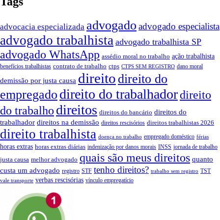
Tags
advogado
advogado especialista
advocacia especializada
advogado trabalhista
advogado trabalhista SP
advogado WhatsApp
ação trabalhista
assédio moral no trabalho
contrato de trabalho
ctps
benefícios trabalhistas
dano moral
CTPS SEM REGISTRO
direito
direito do
demissão por justa causa
direito do trabalhador
empregado
direito
direitos
do trabalho
direitos do
direitos do bancário
trabalhador
direitos na demissão
direitos trabalhistas 2026
direitos rescisórios
direito trabalhista
empregado doméstico
doença no trabalho
férias
horas extras
horas extras diárias
indenização por danos morais
INSS
jornada de trabalho
quais são meus direitos
quanto
justa causa
melhor advogado
tenho direitos?
custa um advogado
registro
STF
TST
trabalho sem registro
verbas rescisórias
vínculo empregatício
vale transporte