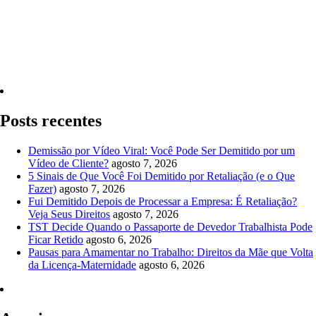
Quero Consultar Agora
Posts recentes
Demissão por Vídeo Viral: Você Pode Ser Demitido por um
Vídeo de Cliente?
agosto 7, 2026
5 Sinais de Que Você Foi Demitido por Retaliação (e o Que
Fazer)
agosto 7, 2026
Fui Demitido Depois de Processar a Empresa: É Retaliação?
Veja Seus Direitos
agosto 7, 2026
TST Decide Quando o Passaporte de Devedor Trabalhista Pode
Ficar Retido
agosto 6, 2026
Pausas para Amamentar no Trabalho: Direitos da Mãe que Volta
da Licença-Maternidade
agosto 6, 2026