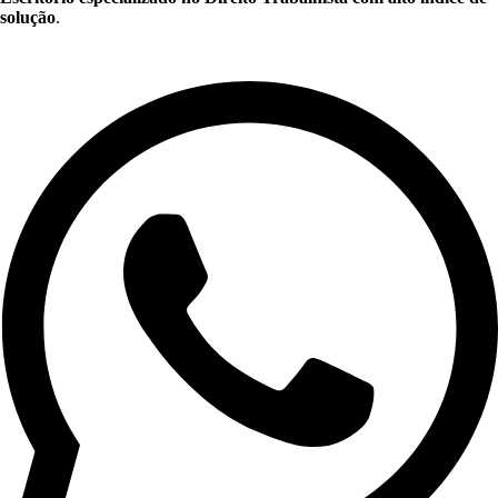
solução
.