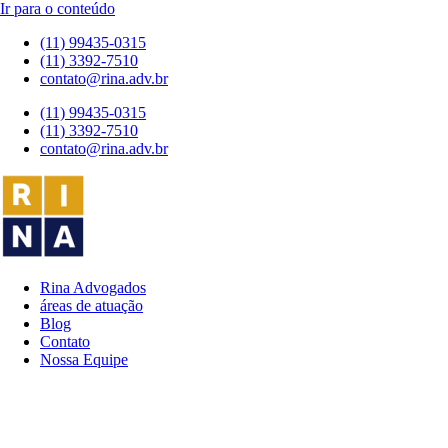
Ir para o conteúdo
(11) 99435-0315
(11) 3392-7510
contato@rina.adv.br
(11) 99435-0315
(11) 3392-7510
contato@rina.adv.br
Rina Advogados
áreas de atuação
Blog
Contato
Nossa Equipe