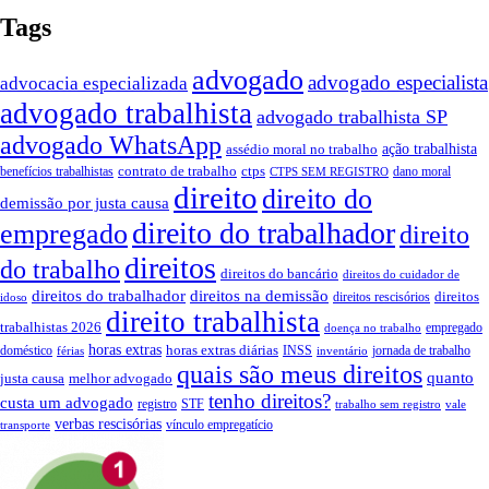
Tags
advogado
advogado especialista
advocacia especializada
advogado trabalhista
advogado trabalhista SP
advogado WhatsApp
assédio moral no trabalho
ação trabalhista
contrato de trabalho
ctps
benefícios trabalhistas
dano moral
CTPS SEM REGISTRO
direito
direito do
demissão por justa causa
direito do trabalhador
empregado
direito
direitos
do trabalho
direitos do bancário
direitos do cuidador de
direitos do trabalhador
direitos na demissão
direitos
direitos rescisórios
idoso
direito trabalhista
trabalhistas 2026
empregado
doença no trabalho
horas extras
horas extras diárias
doméstico
INSS
jornada de trabalho
férias
inventário
quais são meus direitos
quanto
justa causa
melhor advogado
tenho direitos?
custa um advogado
registro
STF
trabalho sem registro
vale
verbas rescisórias
vínculo empregatício
transporte