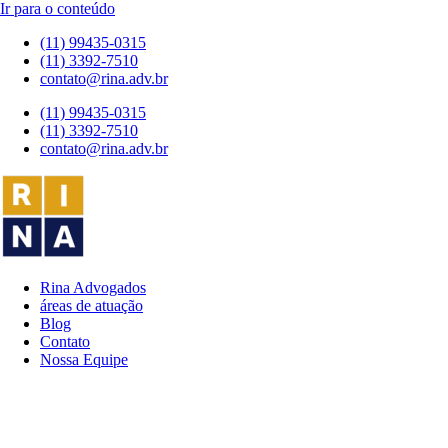
Ir para o conteúdo
(11) 99435-0315
(11) 3392-7510
contato@rina.adv.br
(11) 99435-0315
(11) 3392-7510
contato@rina.adv.br
Rina Advogados
áreas de atuação
Blog
Contato
Nossa Equipe