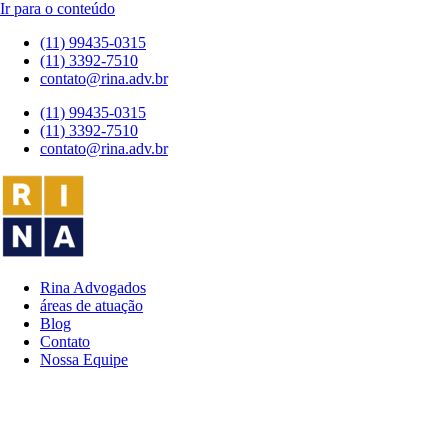
Ir para o conteúdo
(11) 99435-0315
(11) 3392-7510
contato@rina.adv.br
(11) 99435-0315
(11) 3392-7510
contato@rina.adv.br
Rina Advogados
áreas de atuação
Blog
Contato
Nossa Equipe