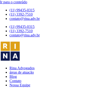
Ir para o conteúdo
(11) 99435-0315
(11) 3392-7510
contato@rina.adv.br
(11) 99435-0315
(11) 3392-7510
contato@rina.adv.br
Rina Advogados
áreas de atuação
Blog
Contato
Nossa Equipe