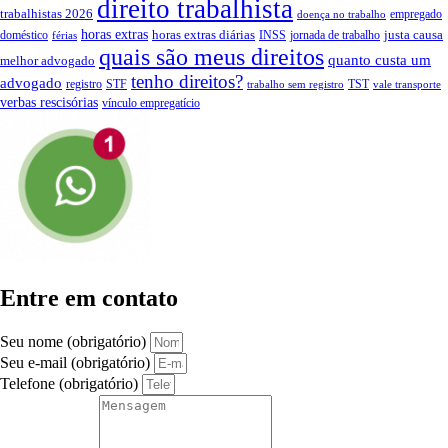
direito trabalhista
trabalhistas 2026
empregado
doença no trabalho
horas extras
horas extras diárias
justa causa
doméstico
INSS
jornada de trabalho
férias
quais são meus direitos
quanto custa um
melhor advogado
tenho direitos?
advogado
registro
STF
TST
trabalho sem registro
vale transporte
verbas rescisórias
vínculo empregatício
Entre em contato
Seu nome (obrigatório)
Seu e-mail (obrigatório)
Telefone (obrigatório)