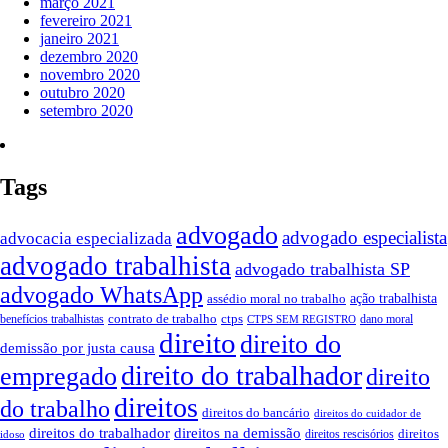
março 2021
fevereiro 2021
janeiro 2021
dezembro 2020
novembro 2020
outubro 2020
setembro 2020
Tags
advogado
advogado especialista
advocacia especializada
advogado trabalhista
advogado trabalhista SP
advogado WhatsApp
assédio moral no trabalho
ação trabalhista
contrato de trabalho
ctps
benefícios trabalhistas
dano moral
CTPS SEM REGISTRO
direito
direito do
demissão por justa causa
direito do trabalhador
empregado
direito
direitos
do trabalho
direitos do bancário
direitos do cuidador de
direitos do trabalhador
direitos na demissão
direitos
direitos rescisórios
idoso