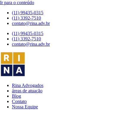
Ir para o conteúdo
(11) 99435-0315
(11) 3392-7510
contato@rina.adv.br
(11) 99435-0315
(11) 3392-7510
contato@rina.adv.br
Rina Advogados
áreas de atuação
Blog
Contato
Nossa Equipe