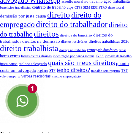
advogado WhatsApp
ação trabalhista
assédio moral no trabalho
contrato de trabalho
ctps
benefícios trabalhistas
dano moral
CTPS SEM REGISTRO
direito
direito do
demissão por justa causa
direito do trabalhador
empregado
direito
direitos
do trabalho
direitos do
direitos do bancário
trabalhador
direitos na demissão
direitos trabalhistas 2026
direitos rescisórios
direito trabalhista
empregado doméstico
doença no trabalho
férias
horas extras
horas extras diárias
indenização por danos morais
INSS
jornada de trabalho
quais são meus direitos
quanto
justa causa
melhor advogado
tenho direitos?
custa um advogado
TST
registro
STF
trabalho sem registro
verbas rescisórias
vínculo empregatício
vale transporte