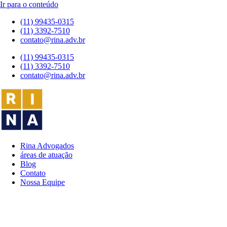
Ir para o conteúdo
(11) 99435-0315
(11) 3392-7510
contato@rina.adv.br
(11) 99435-0315
(11) 3392-7510
contato@rina.adv.br
Rina Advogados
áreas de atuação
Blog
Contato
Nossa Equipe