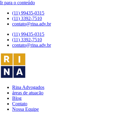
Ir para o conteúdo
(11) 99435-0315
(11) 3392-7510
contato@rina.adv.br
(11) 99435-0315
(11) 3392-7510
contato@rina.adv.br
Rina Advogados
áreas de atuação
Blog
Contato
Nossa Equipe