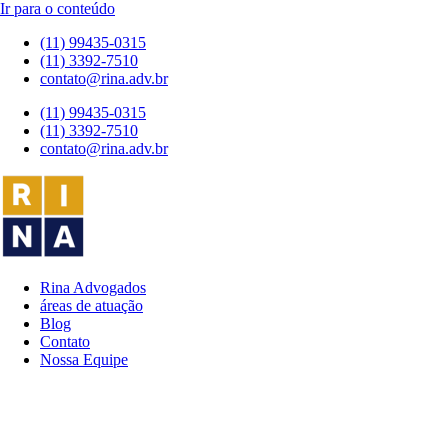
Ir para o conteúdo
(11) 99435-0315
(11) 3392-7510
contato@rina.adv.br
(11) 99435-0315
(11) 3392-7510
contato@rina.adv.br
Rina Advogados
áreas de atuação
Blog
Contato
Nossa Equipe