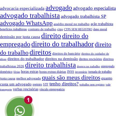
advogado
advogado especialista
advocacia especializada
advogado trabalhista
advogado trabalhista SP
advogado WhatsApp
assédio moral no trabalho
ação trabalhista
contrato de trabalho
ctps
benefícios trabalhistas
dano moral
CTPS SEM REGISTRO
direito
direito do
demissão por justa causa
direito do trabalhador
empregado
direito
direitos
do trabalho
direitos do bancário
direitos do cuidador de
direitos do trabalhador
direitos na demissão
direitos
direitos rescisórios
idoso
direito trabalhista
trabalhistas 2026
empregado
doença no trabalho
horas extras
horas extras diárias
doméstico
INSS
jornada de trabalho
férias
inventário
quais são meus direitos
quanto
justa causa
melhor advogado
tenho direitos?
custa um advogado
registro
STF
trabalho sem registro
vale
verbas rescisórias
vínculo empregatício
transporte