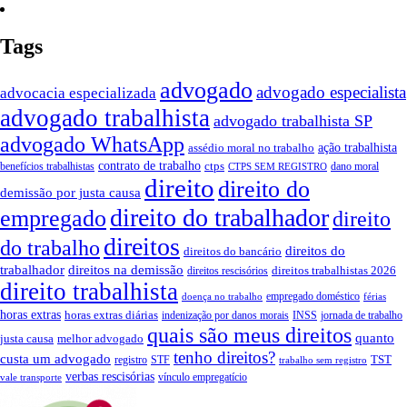
Tags
advogado
advogado especialista
advocacia especializada
advogado trabalhista
advogado trabalhista SP
advogado WhatsApp
ação trabalhista
assédio moral no trabalho
contrato de trabalho
ctps
benefícios trabalhistas
dano moral
CTPS SEM REGISTRO
direito
direito do
demissão por justa causa
direito do trabalhador
empregado
direito
direitos
do trabalho
direitos do
direitos do bancário
trabalhador
direitos na demissão
direitos trabalhistas 2026
direitos rescisórios
direito trabalhista
empregado doméstico
doença no trabalho
férias
horas extras
horas extras diárias
indenização por danos morais
INSS
jornada de trabalho
quais são meus direitos
quanto
justa causa
melhor advogado
tenho direitos?
custa um advogado
TST
registro
STF
trabalho sem registro
verbas rescisórias
vínculo empregatício
vale transporte