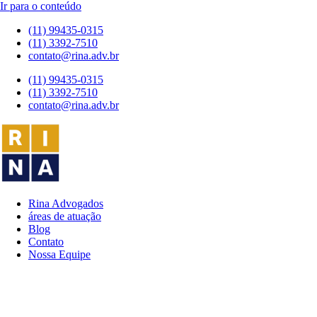
Ir para o conteúdo
(11) 99435-0315
(11) 3392-7510
contato@rina.adv.br
(11) 99435-0315
(11) 3392-7510
contato@rina.adv.br
Rina Advogados
áreas de atuação
Blog
Contato
Nossa Equipe