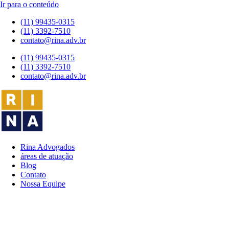
Ir para o conteúdo
(11) 99435-0315
(11) 3392-7510
contato@rina.adv.br
(11) 99435-0315
(11) 3392-7510
contato@rina.adv.br
Rina Advogados
áreas de atuação
Blog
Contato
Nossa Equipe