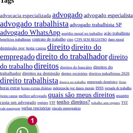
Tags
advogado
advogado especialista
advocacia especializada
advogado trabalhista
advogado trabalhista SP
advogado WhatsApp
ação trabalhista
assédio moral no trabalho
contrato de trabalho
ctps
benefícios trabalhistas
dano moral
CTPS SEM REGISTRO
direito
direito do
demissão por justa causa
direito do trabalhador
empregado
direito
direitos
do trabalho
direitos do
direitos do bancário
trabalhador
direitos na demissão
direitos trabalhistas 2026
direitos rescisórios
direito trabalhista
empregado doméstico
doença no trabalho
férias
horas extras
INSS
horas extras diárias
indenização por danos morais
jornada de trabalho
quais são meus direitos
quanto
justa causa
melhor advogado
tenho direitos?
custa um advogado
TST
registro
STF
trabalho sem registro
verbas rescisórias
vínculo empregatício
vale transporte