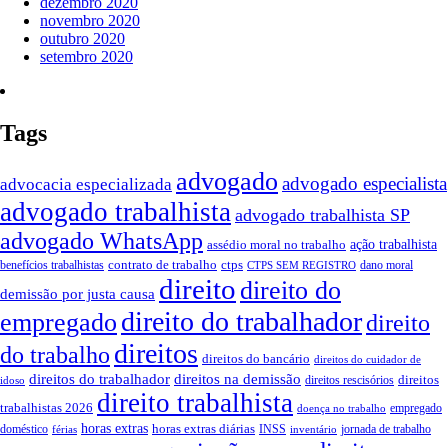
dezembro 2020
novembro 2020
outubro 2020
setembro 2020
Tags
advogado
advogado especialista
advocacia especializada
advogado trabalhista
advogado trabalhista SP
advogado WhatsApp
assédio moral no trabalho
ação trabalhista
contrato de trabalho
ctps
benefícios trabalhistas
dano moral
CTPS SEM REGISTRO
direito
direito do
demissão por justa causa
direito do trabalhador
empregado
direito
direitos
do trabalho
direitos do bancário
direitos do cuidador de
direitos do trabalhador
direitos na demissão
direitos
direitos rescisórios
idoso
direito trabalhista
trabalhistas 2026
empregado
doença no trabalho
horas extras
horas extras diárias
doméstico
INSS
jornada de trabalho
férias
inventário