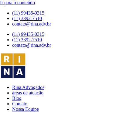
Ir para o conteúdo
(11) 99435-0315
(11) 3392-7510
contato@rina.adv.br
(11) 99435-0315
(11) 3392-7510
contato@rina.adv.br
Rina Advogados
áreas de atuação
Blog
Contato
Nossa Equipe