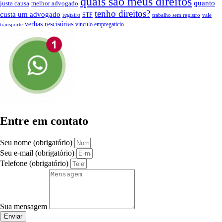
quais são meus direitos
quanto
justa causa
melhor advogado
tenho direitos?
custa um advogado
registro
STF
trabalho sem registro
vale
verbas rescisórias
vínculo empregatício
transporte
Entre em contato
Seu nome (obrigatório)
Seu e-mail (obrigatório)
Telefone (obrigatório)
Sua mensagem
Enviar