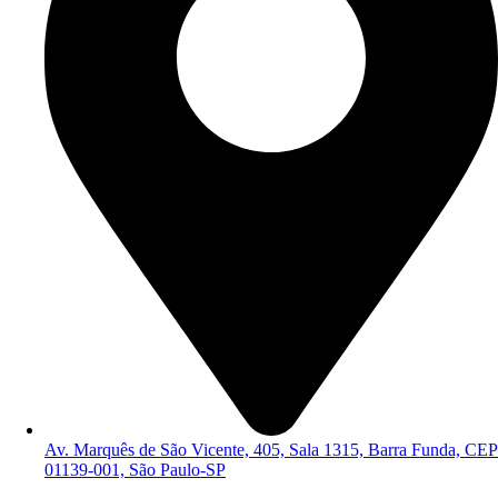
Av. Marquês de São Vicente, 405, Sala 1315, Barra Funda, CEP
01139-001, São Paulo-SP