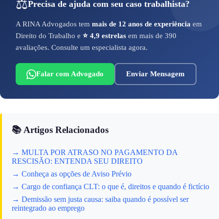
⚖️
Precisa de ajuda com seu caso trabalhista?
A RINA Advogados tem
mais de 12 anos de experiência
em
Direito do Trabalho e
⭐ 4,9 estrelas
em mais de 390
avaliações. Consulte um especialista agora.
Falar com Advogado
Enviar Mensagem
📚 Artigos Relacionados
→ MULTA POR ATRASO NO PAGAMENTO DA
RESCISÃO: ENTENDA SEU DIREITO
→ Conheça as opções de Aviso Prévio
→ Cargo de confiança CLT: o que é, direitos e quando é fictício
→ Demissão sem justa causa: saiba quando é possível ser
reintegrado ao emprego