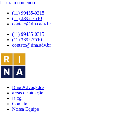
Ir para o conteúdo
(11) 99435-0315
(11) 3392-7510
contato@rina.adv.br
(11) 99435-0315
(11) 3392-7510
contato@rina.adv.br
Rina Advogados
áreas de atuação
Blog
Contato
Nossa Equipe