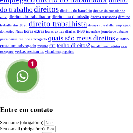
direitos
do trabalho
direitos do bancário
direitos do cuidador de
direitos do trabalhador
direitos na demissão
direitos
direitos rescisórios
idoso
direito trabalhista
trabalhistas 2026
empregado
doença no trabalho
horas extras
horas extras diárias
doméstico
INSS
jornada de trabalho
férias
inventário
quais são meus direitos
quanto
justa causa
melhor advogado
tenho direitos?
custa um advogado
registro
STF
trabalho sem registro
vale
verbas rescisórias
vínculo empregatício
transporte
Entre em contato
Seu nome (obrigatório)
Seu e-mail (obrigatório)