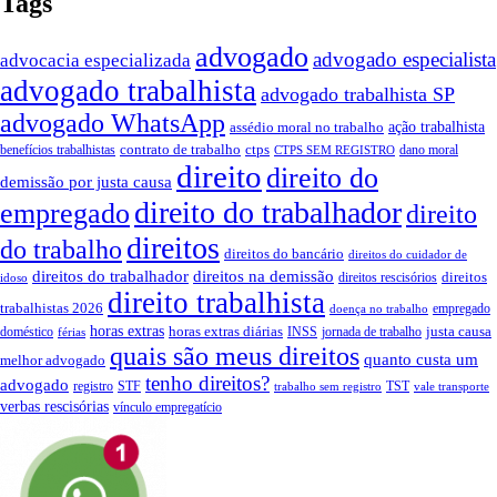
Tags
advogado
advogado especialista
advocacia especializada
advogado trabalhista
advogado trabalhista SP
advogado WhatsApp
assédio moral no trabalho
ação trabalhista
contrato de trabalho
ctps
benefícios trabalhistas
dano moral
CTPS SEM REGISTRO
direito
direito do
demissão por justa causa
direito do trabalhador
empregado
direito
direitos
do trabalho
direitos do bancário
direitos do cuidador de
direitos do trabalhador
direitos na demissão
direitos
direitos rescisórios
idoso
direito trabalhista
trabalhistas 2026
empregado
doença no trabalho
horas extras
horas extras diárias
justa causa
doméstico
INSS
jornada de trabalho
férias
quais são meus direitos
quanto custa um
melhor advogado
tenho direitos?
advogado
registro
STF
TST
trabalho sem registro
vale transporte
verbas rescisórias
vínculo empregatício