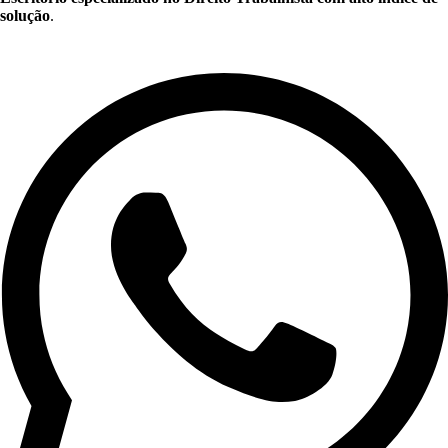
solução
.