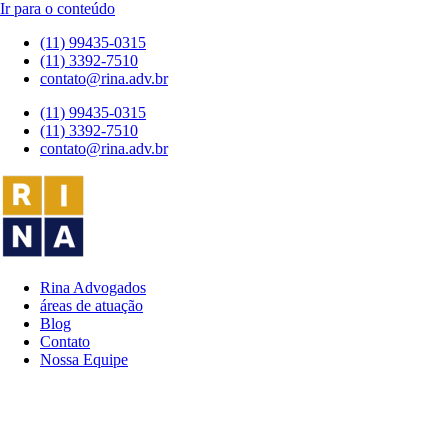
Ir para o conteúdo
(11) 99435-0315
(11) 3392-7510
contato@rina.adv.br
(11) 99435-0315
(11) 3392-7510
contato@rina.adv.br
Rina Advogados
áreas de atuação
Blog
Contato
Nossa Equipe