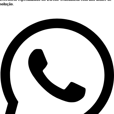
solução
.