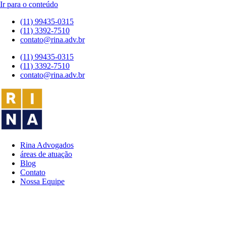
Ir para o conteúdo
(11) 99435-0315
(11) 3392-7510
contato@rina.adv.br
(11) 99435-0315
(11) 3392-7510
contato@rina.adv.br
Rina Advogados
áreas de atuação
Blog
Contato
Nossa Equipe