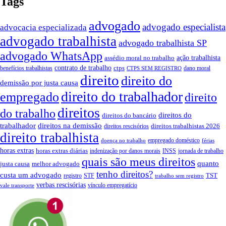
Tags
advogado
advogado especialista
advocacia especializada
advogado trabalhista
advogado trabalhista SP
advogado WhatsApp
ação trabalhista
assédio moral no trabalho
contrato de trabalho
ctps
benefícios trabalhistas
dano moral
CTPS SEM REGISTRO
direito
direito do
demissão por justa causa
direito do trabalhador
empregado
direito
direitos
do trabalho
direitos do
direitos do bancário
trabalhador
direitos na demissão
direitos trabalhistas 2026
direitos rescisórios
direito trabalhista
empregado doméstico
doença no trabalho
férias
horas extras
horas extras diárias
indenização por danos morais
INSS
jornada de trabalho
quais são meus direitos
quanto
justa causa
melhor advogado
tenho direitos?
custa um advogado
TST
registro
STF
trabalho sem registro
verbas rescisórias
vínculo empregatício
vale transporte