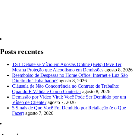
Quero Consultar Agora
Posts recentes
TST Debate se Vício em Apostas Online (Bets) Deve Ter
Mesma Proteção que Alcoolismo em Demissões
agosto 8, 2026
Reembolso de Despesas no Home Office: Internet e Luz São
Direito do Trabalhador?
agosto 8, 2026
Cláusula de Não Concorrência no Contrato de Trabalho:
Quando É Válida e Como Contestar
agosto 8, 2026
Demissão por Vídeo Viral: Você Pode Ser Demitido por um
Vídeo de Cliente?
agosto 7, 2026
5 Sinais de Que Você Foi Demitido por Retaliação (e o Que
Fazer)
agosto 7, 2026