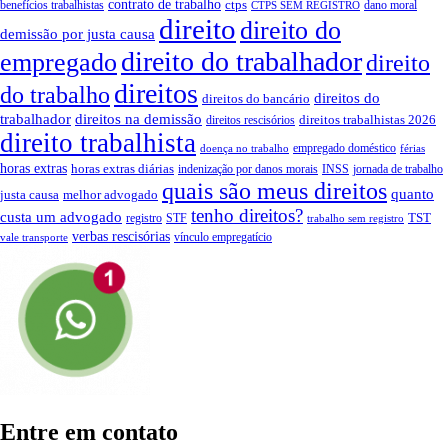
contrato de trabalho
ctps
benefícios trabalhistas
dano moral
CTPS SEM REGISTRO
direito
direito do
demissão por justa causa
direito do trabalhador
empregado
direito
direitos
do trabalho
direitos do
direitos do bancário
trabalhador
direitos na demissão
direitos trabalhistas 2026
direitos rescisórios
direito trabalhista
empregado doméstico
doença no trabalho
férias
horas extras
horas extras diárias
indenização por danos morais
INSS
jornada de trabalho
quais são meus direitos
quanto
justa causa
melhor advogado
tenho direitos?
custa um advogado
TST
registro
STF
trabalho sem registro
verbas rescisórias
vínculo empregatício
vale transporte
Entre em contato