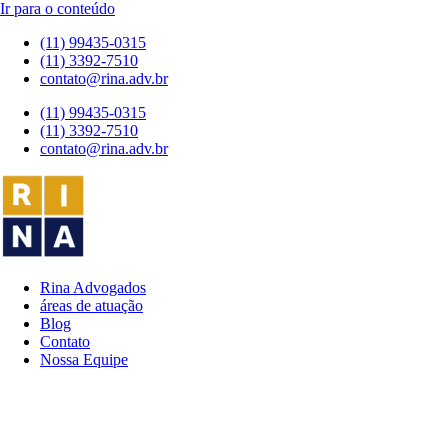
Ir para o conteúdo
(11) 99435-0315
(11) 3392-7510
contato@rina.adv.br
(11) 99435-0315
(11) 3392-7510
contato@rina.adv.br
Rina Advogados
áreas de atuação
Blog
Contato
Nossa Equipe