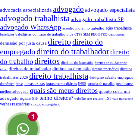
advogado
advogado especialista
advocacia especializada
advogado trabalhista
advogado trabalhista SP
advogado WhatsApp
assédio moral no trabalho
ação trabalhista
contrato de trabalho
ctps
benefícios trabalhistas
dano moral
CTPS SEM REGISTRO
direito
direito do
demissão por justa causa
direito do trabalhador
empregado
direito
direitos
do trabalho
direitos do bancário
direitos do cuidador de
direitos do trabalhador
direitos na demissão
direitos
direitos rescisórios
idoso
direito trabalhista
trabalhistas 2026
empregado
doença no trabalho
horas extras
horas extras diárias
justa causa
doméstico
INSS
jornada de trabalho
férias
quais são meus direitos
quanto custa um
melhor advogado
tenho direitos?
advogado
registro
STF
TST
trabalho sem registro
vale transporte
verbas rescisórias
vínculo empregatício