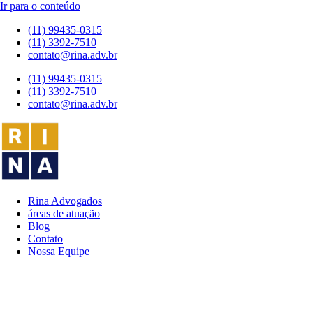
Ir para o conteúdo
(11) 99435-0315
(11) 3392-7510
contato@rina.adv.br
(11) 99435-0315
(11) 3392-7510
contato@rina.adv.br
Rina Advogados
áreas de atuação
Blog
Contato
Nossa Equipe